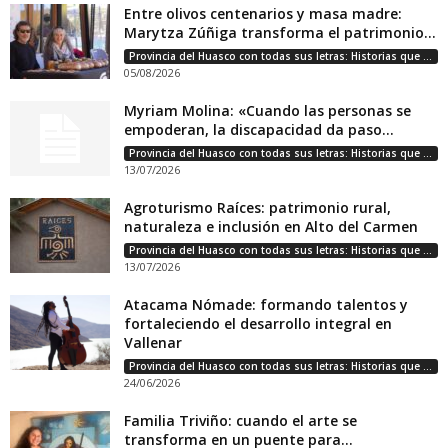
Entre olivos centenarios y masa madre:
Marytza Zúñiga transforma el patrimonio...
Provincia del Huasco con todas sus letras: Historias que unen cultura, diversidad e identidad
05/08/2026
Myriam Molina: «Cuando las personas se
empoderan, la discapacidad da paso...
Provincia del Huasco con todas sus letras: Historias que unen cultura, diversidad e identidad
13/07/2026
Agroturismo Raíces: patrimonio rural,
naturaleza e inclusión en Alto del Carmen
Provincia del Huasco con todas sus letras: Historias que unen cultura, diversidad e identidad
13/07/2026
Atacama Nómade: formando talentos y
fortaleciendo el desarrollo integral en
Vallenar
Provincia del Huasco con todas sus letras: Historias que unen cultura, diversidad e identidad
24/06/2026
Familia Triviño: cuando el arte se
transforma en un puente para...