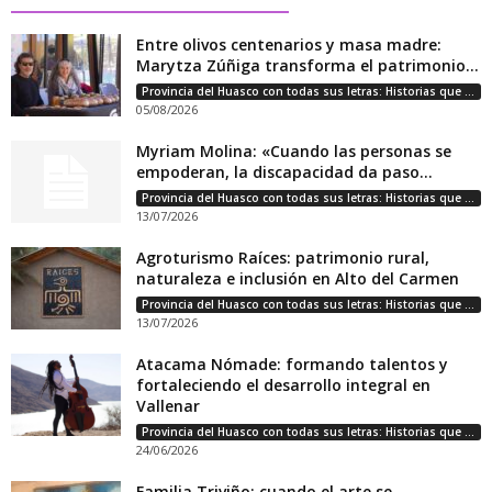
Entre olivos centenarios y masa madre:
Marytza Zúñiga transforma el patrimonio...
Provincia del Huasco con todas sus letras: Historias que unen cultura, diversidad e identidad
05/08/2026
Myriam Molina: «Cuando las personas se
empoderan, la discapacidad da paso...
Provincia del Huasco con todas sus letras: Historias que unen cultura, diversidad e identidad
13/07/2026
Agroturismo Raíces: patrimonio rural,
naturaleza e inclusión en Alto del Carmen
Provincia del Huasco con todas sus letras: Historias que unen cultura, diversidad e identidad
13/07/2026
Atacama Nómade: formando talentos y
fortaleciendo el desarrollo integral en
Vallenar
Provincia del Huasco con todas sus letras: Historias que unen cultura, diversidad e identidad
24/06/2026
Familia Triviño: cuando el arte se