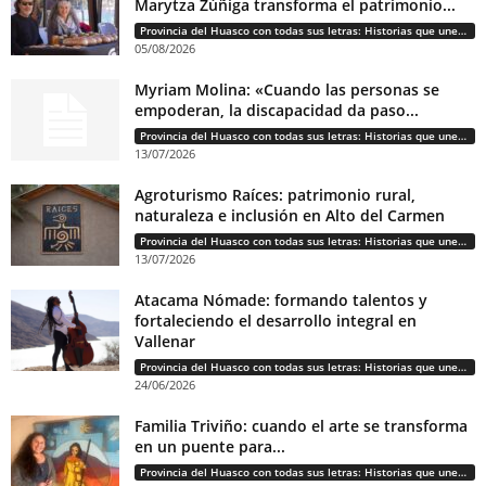
Marytza Zúñiga transforma el patrimonio...
Provincia del Huasco con todas sus letras: Historias que unen cultura, diversidad e identidad
05/08/2026
Myriam Molina: «Cuando las personas se
empoderan, la discapacidad da paso...
Provincia del Huasco con todas sus letras: Historias que unen cultura, diversidad e identidad
13/07/2026
Agroturismo Raíces: patrimonio rural,
naturaleza e inclusión en Alto del Carmen
Provincia del Huasco con todas sus letras: Historias que unen cultura, diversidad e identidad
13/07/2026
Atacama Nómade: formando talentos y
fortaleciendo el desarrollo integral en
Vallenar
Provincia del Huasco con todas sus letras: Historias que unen cultura, diversidad e identidad
24/06/2026
Familia Triviño: cuando el arte se transforma
en un puente para...
Provincia del Huasco con todas sus letras: Historias que unen cultura, diversidad e identidad