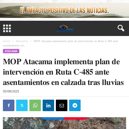
Inicio
Atacama
𝐌𝐎𝐏 𝐀𝐭𝐚𝐜𝐚𝐦𝐚 𝐢𝐦𝐩𝐥𝐞𝐦𝐞𝐧𝐭𝐚 𝐩𝐥𝐚𝐧 𝐝𝐞 𝐢𝐧𝐭𝐞𝐫𝐯𝐞𝐧𝐜𝐢𝐨́𝐧 𝐞𝐧 𝐑𝐮𝐭𝐚 𝐂-𝟒𝟖𝟓 𝐚𝐧𝐭𝐞
𝐚𝐬𝐞𝐧𝐭𝐚𝐦𝐢𝐞𝐧𝐭𝐨𝐬 𝐞𝐧...
ATACAMA
𝐌𝐎𝐏 𝐀𝐭𝐚𝐜𝐚𝐦𝐚 𝐢𝐦𝐩𝐥𝐞𝐦𝐞𝐧𝐭𝐚 𝐩𝐥𝐚𝐧 𝐝𝐞
𝐢𝐧𝐭𝐞𝐫𝐯𝐞𝐧𝐜𝐢𝐨́𝐧 𝐞𝐧 𝐑𝐮𝐭𝐚 𝐂-𝟒𝟖𝟓 𝐚𝐧𝐭𝐞
𝐚𝐬𝐞𝐧𝐭𝐚𝐦𝐢𝐞𝐧𝐭𝐨𝐬 𝐞𝐧 𝐜𝐚𝐥𝐳𝐚𝐝𝐚 𝐭𝐫𝐚𝐬 𝐥𝐥𝐮𝐯𝐢𝐚𝐬
05/08/2025