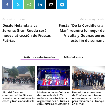
Artículo anterior
Artículo siguiente
Desde Holanda a La
Fiesta “De la Cordillera al
Serena: Gran Rueda será
Mar” reunirá lo mejor de
nueva atracción de Fiestas
Vicuña y Guanaqueros
Patrias
este fin de semana
Artículos relacionados
Más del autor
Alto del Carmen
Ministerio de las Culturas
Pescadores artesanales
conmemoró las Glorias
destina más de $153
de Chañaral recibieron
Navales con emotivo acto
millones para fortalecer
nueva implementación
cívico y tradicional desfile
organizaciones culturales
para fortalecer su trabajo
comunitarias en Atacama
en el mar