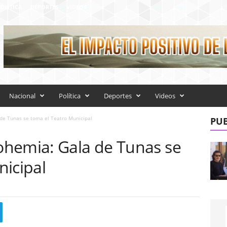
OLÍTICA
DEPORTES
VIDEOS
Nacional
Política
Deportes
Videos
de Tunas se toma el Teatro Municipal
PUB
hemia: Gala de Tunas se
nicipal