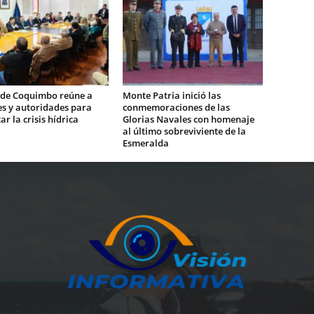
 de Coquimbo reúne a
Monte Patria inició las
es y autoridades para
conmemoraciones de las
ar la crisis hídrica
Glorias Navales con homenaje
al último sobreviviente de la
Esmeralda