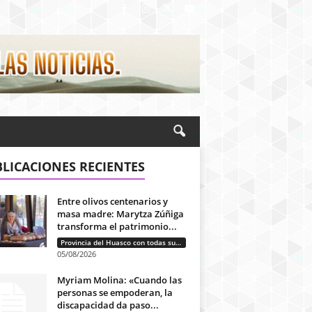
LICACIONES RECIENTES
Entre olivos centenarios y
masa madre: Marytza Zúñiga
transforma el patrimonio...
Provincia del Huasco con todas sus letras: Historias que unen cultura, diversidad e identidad
05/08/2026
Myriam Molina: «Cuando las
personas se empoderan, la
discapacidad da paso...