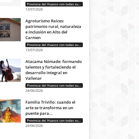
Provincia del Huasco con todas sus letras: Historias que unen cultura, diversidad e identidad
13/07/2026
Agroturismo Raíces:
patrimonio rural, naturaleza
e inclusión en Alto del
Carmen
Provincia del Huasco con todas sus letras: Historias que unen cultura, diversidad e identidad
13/07/2026
Atacama Nómade: formando
talentos y fortaleciendo el
desarrollo integral en
Vallenar
Provincia del Huasco con todas sus letras: Historias que unen cultura, diversidad e identidad
24/06/2026
Familia Triviño: cuando el
arte se transforma en un
puente para...
Provincia del Huasco con todas sus letras: Historias que unen cultura, diversidad e identidad
24/06/2026