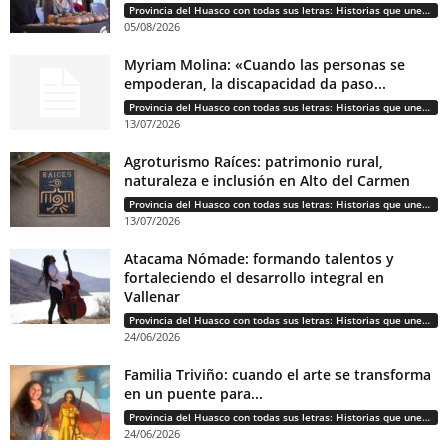
Provincia del Huasco con todas sus letras: Historias que unen cultura, diversidad e identidad
05/08/2026
Myriam Molina: «Cuando las personas se
empoderan, la discapacidad da paso...
Provincia del Huasco con todas sus letras: Historias que unen cultura, diversidad e identidad
13/07/2026
Agroturismo Raíces: patrimonio rural,
naturaleza e inclusión en Alto del Carmen
Provincia del Huasco con todas sus letras: Historias que unen cultura, diversidad e identidad
13/07/2026
Atacama Nómade: formando talentos y
fortaleciendo el desarrollo integral en
Vallenar
Provincia del Huasco con todas sus letras: Historias que unen cultura, diversidad e identidad
24/06/2026
Familia Triviño: cuando el arte se transforma
en un puente para...
Provincia del Huasco con todas sus letras: Historias que unen cultura, diversidad e identidad
24/06/2026