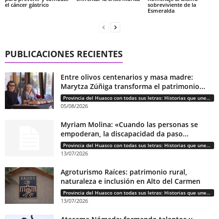
el cáncer gástrico
sobreviviente de la
Esmeralda
PUBLICACIONES RECIENTES
Entre olivos centenarios y masa madre:
Marytza Zúñiga transforma el patrimonio...
Provincia del Huasco con todas sus letras: Historias que unen cultura, diversidad e identidad
05/08/2026
Myriam Molina: «Cuando las personas se
empoderan, la discapacidad da paso...
Provincia del Huasco con todas sus letras: Historias que unen cultura, diversidad e identidad
13/07/2026
Agroturismo Raíces: patrimonio rural,
naturaleza e inclusión en Alto del Carmen
Provincia del Huasco con todas sus letras: Historias que unen cultura, diversidad e identidad
13/07/2026