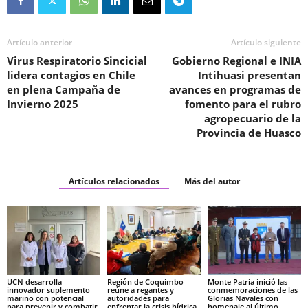
Artículo anterior
Artículo siguiente
Virus Respiratorio Sincicial
Gobierno Regional e INIA
lidera contagios en Chile
Intihuasi presentan
en plena Campaña de
avances en programas de
Invierno 2025
fomento para el rubro
agropecuario de la
Provincia de Huasco
Artículos relacionados
Más del autor
UCN desarrolla
Región de Coquimbo
Monte Patria inició las
innovador suplemento
reúne a regantes y
conmemoraciones de las
marino con potencial
autoridades para
Glorias Navales con
para prevenir y combatir
enfrentar la crisis hídrica
homenaje al último