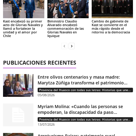
Kast encabezó su primer
Biministro Claudio
Cambio de gabinete de
acto de Glorias Navales y
Alvarado encabezó
Kast se convierte en el
llamó a fortalecer la
conmemoración de las
más rápido desde el
unidad y el amor por
Glorias Navales en
retorno a la democracia
Chile
Iquique
PUBLICACIONES RECIENTES
Entre olivos centenarios y masa madre:
Marytza Zúñiga transforma el patrimonio...
Provincia del Huasco con todas sus letras: Historias que unen cultura, diversidad e identidad
05/08/2026
Myriam Molina: «Cuando las personas se
empoderan, la discapacidad da paso...
Provincia del Huasco con todas sus letras: Historias que unen cultura, diversidad e identidad
13/07/2026
Agroturismo Raíces: patrimonio rural,