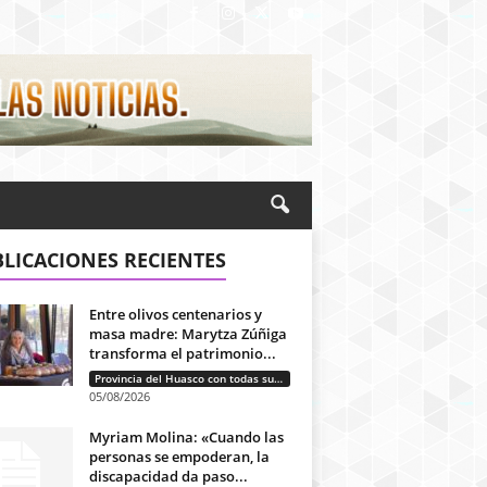
LICACIONES RECIENTES
Entre olivos centenarios y
masa madre: Marytza Zúñiga
transforma el patrimonio...
Provincia del Huasco con todas sus letras: Historias que unen cultura, diversidad e identidad
05/08/2026
Myriam Molina: «Cuando las
personas se empoderan, la
discapacidad da paso...