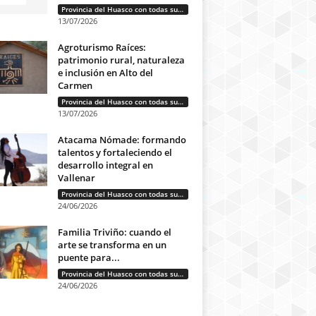
Provincia del Huasco con todas sus letras: Historias que unen cultura, diversidad e identidad
13/07/2026
Agroturismo Raíces:
patrimonio rural, naturaleza
e inclusión en Alto del
Carmen
Provincia del Huasco con todas sus letras: Historias que unen cultura, diversidad e identidad
13/07/2026
Atacama Nómade: formando
talentos y fortaleciendo el
desarrollo integral en
Vallenar
Provincia del Huasco con todas sus letras: Historias que unen cultura, diversidad e identidad
24/06/2026
Familia Triviño: cuando el
arte se transforma en un
puente para...
Provincia del Huasco con todas sus letras: Historias que unen cultura, diversidad e identidad
24/06/2026