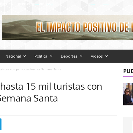
OLÍTICA
DEPORTES
VIDEOS
Nacional
Política
Deportes
Videos
uristas con pernoctación por Semana Santa
PUB
asta 15 mil turistas con
 Semana Santa