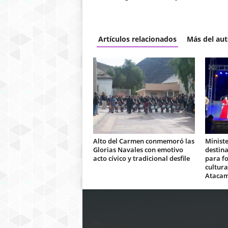
Artículos relacionados
Más del aut
Alto del Carmen conmemoró las
Ministe
Glorias Navales con emotivo
destina
acto cívico y tradicional desfile
para fo
cultura
Ataca