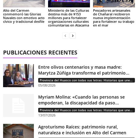
Alto del Carmen
Ministerio de las Culturas
Pescadores artesanales
conmemoró las Glorias
destina más de $153
de Chañaral recibieron
Navales con emotivo acto
millones para fortalecer
nueva implementación
cívico y tradicional desfile
organizaciones culturales
para fortalecer su trabajo
comunitarias en Atacama
en el mar
PUBLICACIONES RECIENTES
Entre olivos centenarios y masa madre:
Marytza Zúñiga transforma el patrimonio...
Provincia del Huasco con todas sus letras: Historias que unen cultura, diversidad e identidad
05/08/2026
Myriam Molina: «Cuando las personas se
empoderan, la discapacidad da paso...
Provincia del Huasco con todas sus letras: Historias que unen cultura, diversidad e identidad
13/07/2026
Agroturismo Raíces: patrimonio rural,
naturaleza e inclusión en Alto del Carmen