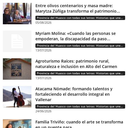
Entre olivos centenarios y masa madre:
Marytza Zúñiga transforma el patrimonio...
Provincia del Huasco con todas sus letras: Historias que unen cultura, diversidad e identidad
05/08/2026
Myriam Molina: «Cuando las personas se
empoderan, la discapacidad da paso...
Provincia del Huasco con todas sus letras: Historias que unen cultura, diversidad e identidad
13/07/2026
Agroturismo Raíces: patrimonio rural,
naturaleza e inclusión en Alto del Carmen
Provincia del Huasco con todas sus letras: Historias que unen cultura, diversidad e identidad
13/07/2026
Atacama Nómade: formando talentos y
fortaleciendo el desarrollo integral en
Vallenar
Provincia del Huasco con todas sus letras: Historias que unen cultura, diversidad e identidad
24/06/2026
Familia Triviño: cuando el arte se transforma
en un puente para...