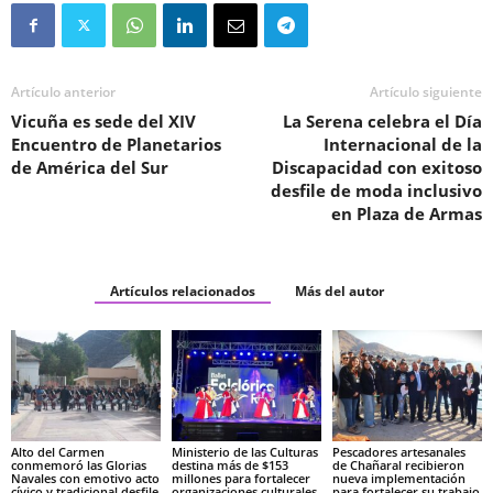
Artículo anterior
Artículo siguiente
Vicuña es sede del XIV
La Serena celebra el Día
Encuentro de Planetarios
Internacional de la
de América del Sur
Discapacidad con exitoso
desfile de moda inclusivo
en Plaza de Armas
Artículos relacionados
Más del autor
Alto del Carmen
Ministerio de las Culturas
Pescadores artesanales
conmemoró las Glorias
destina más de $153
de Chañaral recibieron
Navales con emotivo acto
millones para fortalecer
nueva implementación
cívico y tradicional desfile
organizaciones culturales
para fortalecer su trabajo