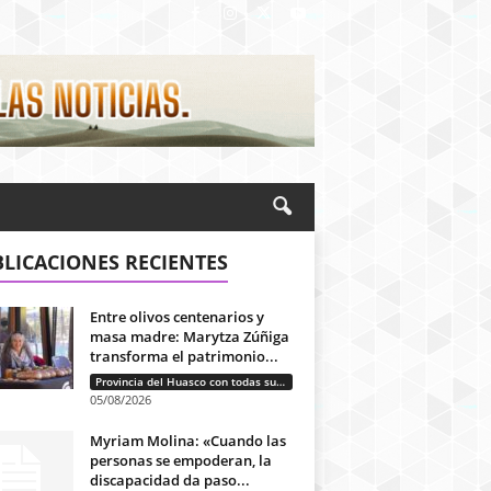
LICACIONES RECIENTES
Entre olivos centenarios y
masa madre: Marytza Zúñiga
transforma el patrimonio...
Provincia del Huasco con todas sus letras: Historias que unen cultura, diversidad e identidad
05/08/2026
Myriam Molina: «Cuando las
personas se empoderan, la
discapacidad da paso...