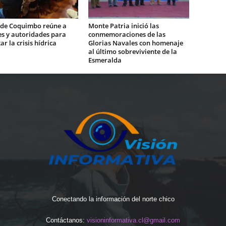
 de Coquimbo reúne a
Monte Patria inició las
es y autoridades para
conmemoraciones de las
ar la crisis hídrica
Glorias Navales con homenaje
al último sobreviviente de la
Esmeralda
Conectando la información del norte chico
Contáctanos:
visioninformativa.cl@gmail.com