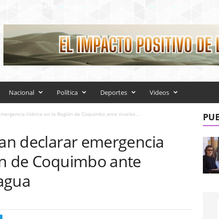
OLÍTICA
DEPORTES
VIDEOS
Nacional
Política
Deportes
Videos
emergencia hídrica en la Región de Coquimbo ante niveles...
PUB
tan declarar emergencia
ión de Coquimbo ante
 agua