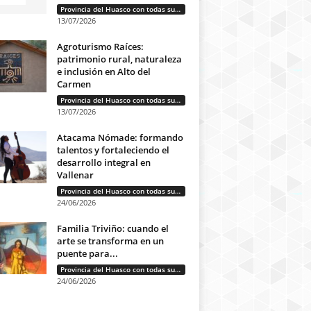
Provincia del Huasco con todas sus letras: Historias que unen cultura, diversidad e identidad
13/07/2026
Agroturismo Raíces:
patrimonio rural, naturaleza
e inclusión en Alto del
Carmen
Provincia del Huasco con todas sus letras: Historias que unen cultura, diversidad e identidad
13/07/2026
Atacama Nómade: formando
talentos y fortaleciendo el
desarrollo integral en
Vallenar
Provincia del Huasco con todas sus letras: Historias que unen cultura, diversidad e identidad
24/06/2026
Familia Triviño: cuando el
arte se transforma en un
puente para...
Provincia del Huasco con todas sus letras: Historias que unen cultura, diversidad e identidad
24/06/2026