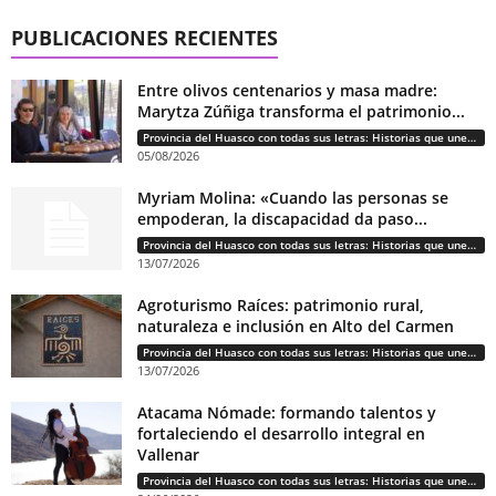
PUBLICACIONES RECIENTES
Entre olivos centenarios y masa madre:
Marytza Zúñiga transforma el patrimonio...
Provincia del Huasco con todas sus letras: Historias que unen cultura, diversidad e identidad
05/08/2026
Myriam Molina: «Cuando las personas se
empoderan, la discapacidad da paso...
Provincia del Huasco con todas sus letras: Historias que unen cultura, diversidad e identidad
13/07/2026
Agroturismo Raíces: patrimonio rural,
naturaleza e inclusión en Alto del Carmen
Provincia del Huasco con todas sus letras: Historias que unen cultura, diversidad e identidad
13/07/2026
Atacama Nómade: formando talentos y
fortaleciendo el desarrollo integral en
Vallenar
Provincia del Huasco con todas sus letras: Historias que unen cultura, diversidad e identidad