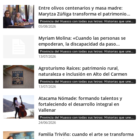
Entre olivos centenarios y masa madre:
Marytza Zúñiga transforma el patrimonio...
Provincia del Huasco con todas sus letras: Historias que unen cultura, diversidad e identidad
05/08/2026
Myriam Molina: «Cuando las personas se
empoderan, la discapacidad da paso...
Provincia del Huasco con todas sus letras: Historias que unen cultura, diversidad e identidad
13/07/2026
Agroturismo Raíces: patrimonio rural,
naturaleza e inclusión en Alto del Carmen
Provincia del Huasco con todas sus letras: Historias que unen cultura, diversidad e identidad
13/07/2026
Atacama Nómade: formando talentos y
fortaleciendo el desarrollo integral en
Vallenar
Provincia del Huasco con todas sus letras: Historias que unen cultura, diversidad e identidad
24/06/2026
Familia Triviño: cuando el arte se transforma