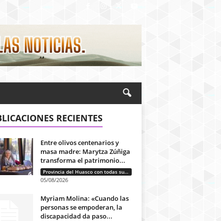
LICACIONES RECIENTES
Entre olivos centenarios y
masa madre: Marytza Zúñiga
transforma el patrimonio...
Provincia del Huasco con todas sus letras: Historias que unen cultura, diversidad e identidad
05/08/2026
Myriam Molina: «Cuando las
personas se empoderan, la
discapacidad da paso...