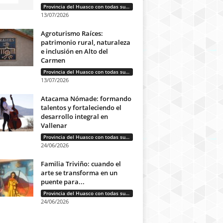
Provincia del Huasco con todas sus letras: Historias que unen cultura, diversidad e identidad
13/07/2026
Agroturismo Raíces:
patrimonio rural, naturaleza
e inclusión en Alto del
Carmen
Provincia del Huasco con todas sus letras: Historias que unen cultura, diversidad e identidad
13/07/2026
Atacama Nómade: formando
talentos y fortaleciendo el
desarrollo integral en
Vallenar
Provincia del Huasco con todas sus letras: Historias que unen cultura, diversidad e identidad
24/06/2026
Familia Triviño: cuando el
arte se transforma en un
puente para...
Provincia del Huasco con todas sus letras: Historias que unen cultura, diversidad e identidad
24/06/2026