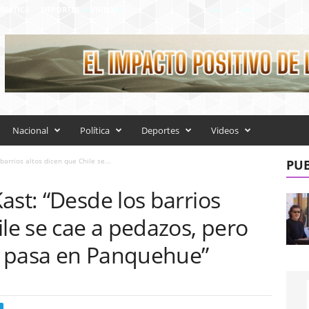
OLÍTICA
DEPORTES
VIDEOS
Nacional
Política
Deportes
Videos
arrios altos dicen que Chile se...
PUB
ast: “Desde los barrios
ile se cae a pedazos, pero
e pasa en Panquehue”