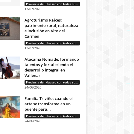
Provincia del Huasco con todas sus letras: Historias que unen cultura, diversidad e identidad
13/07/2026
Agroturismo Raíces:
patrimonio rural, naturaleza
e inclusión en Alto del
Carmen
Provincia del Huasco con todas sus letras: Historias que unen cultura, diversidad e identidad
13/07/2026
Atacama Nómade: formando
talentos y fortaleciendo el
desarrollo integral en
Vallenar
Provincia del Huasco con todas sus letras: Historias que unen cultura, diversidad e identidad
24/06/2026
Familia Triviño: cuando el
arte se transforma en un
puente para...
Provincia del Huasco con todas sus letras: Historias que unen cultura, diversidad e identidad
24/06/2026