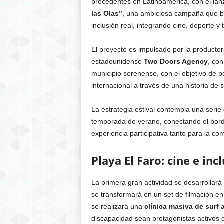
precedentes en Latinoamérica, con el lanz
las Olas”
, una ambiciosa campaña que bus
inclusión real, integrando cine, deporte y
El proyecto es impulsado por la producto
estadounidense
Two Doors Agency
, con
municipio serenense, con el objetivo de p
internacional a través de una historia de 
La estrategia estival contempla una serie
temporada de verano, conectando el bord
experiencia participativa tanto para la co
Playa El Faro: cine e inc
La primera gran actividad se desarrollará
se transformará en un set de filmación en 
se realizará una
clínica masiva de surf
discapacidad sean protagonistas activos d