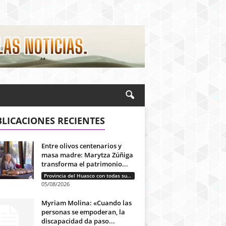
LICACIONES RECIENTES
Entre olivos centenarios y
masa madre: Marytza Zúñiga
transforma el patrimonio...
Provincia del Huasco con todas sus letras: Historias que unen cultura, diversidad e identidad
05/08/2026
Myriam Molina: «Cuando las
personas se empoderan, la
discapacidad da paso...