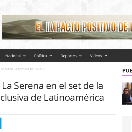
OLÍTICA
DEPORTES
VIDEOS
Nacional
Política
Deportes
Videos
el set de la primera película...
PUB
 La Serena en el set de la
nclusiva de Latinoamérica