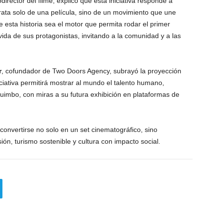
odirector del filme, explicó que esta iniciativa responde a
rata solo de una película, sino de un movimiento que une
 esta historia sea el motor que permita rodar el primer
vida de sus protagonistas, invitando a la comunidad y a las
r
, cofundador de Two Doors Agency, subrayó la proyección
iciativa permitirá mostrar al mundo el talento humano,
quimbo, con miras a su futura exhibición en plataformas de
onvertirse no solo en un set cinematográfico, sino
ión, turismo sostenible y cultura con impacto social.