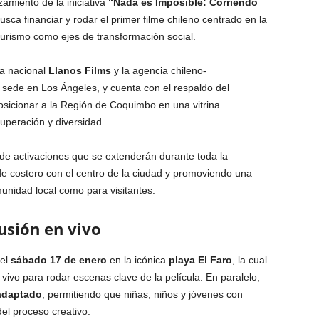
amiento de la iniciativa
“Nada es Imposible: Corriendo
ca financiar y rodar el primer filme chileno centrado en la
 turismo como ejes de transformación social.
ra nacional
Llanos Films
y la agencia chileno-
 sede en Los Ángeles, y cuenta con el respaldo del
osicionar a la Región de Coquimbo en una vitrina
superación y diversidad.
 de activaciones que se extenderán durante toda la
e costero con el centro de la ciudad y promoviendo una
munidad local como para visitantes.
lusión en vivo
 el
sábado 17 de enero
en la icónica
playa El Faro
, la cual
vivo para rodar escenas clave de la película. En paralelo,
 adaptado
, permitiendo que niñas, niños y jóvenes con
el proceso creativo.