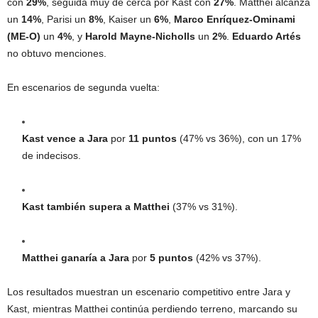
con
29%
, seguida muy de cerca por Kast con
27%
. Matthei alcanza
un
14%
, Parisi un
8%
, Kaiser un
6%
,
Marco Enríquez-Ominami
(ME-O)
un
4%
, y
Harold Mayne-Nicholls
un
2%
.
Eduardo Artés
no obtuvo menciones.
En escenarios de segunda vuelta:
Kast vence a Jara
por
11 puntos
(47% vs 36%), con un 17%
de indecisos.
Kast también supera a Matthei
(37% vs 31%).
Matthei ganaría a Jara
por
5 puntos
(42% vs 37%).
Los resultados muestran un escenario competitivo entre Jara y
Kast, mientras Matthei continúa perdiendo terreno, marcando su