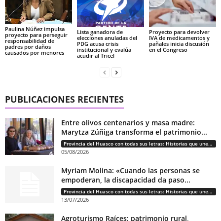
Paulina Núñez impulsa
Lista ganadora de
Proyecto para devolver
proyecto para perseguir
elecciones anuladas del
IVA de medicamentos y
responsabilidad de
PDG acusa crisis
pañales inicia discusión
padres por daños
institucional y evalúa
en el Congreso
causados por menores
acudir al Tricel
PUBLICACIONES RECIENTES
Entre olivos centenarios y masa madre:
Marytza Zúñiga transforma el patrimonio...
Provincia del Huasco con todas sus letras: Historias que unen cultura, diversidad e identidad
05/08/2026
Myriam Molina: «Cuando las personas se
empoderan, la discapacidad da paso...
Provincia del Huasco con todas sus letras: Historias que unen cultura, diversidad e identidad
13/07/2026
Agroturismo Raíces: patrimonio rural,