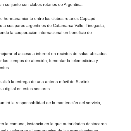
en conjunto con clubes rotarios de
Argentina
.
de hermanamiento entre los clubes rotarios Copiapó
to a sus pares argentinos de Catamarca Valle, Tinogasta,
iendo la cooperación internacional en beneficio de
mejorar el acceso a internet en recintos de salud ubicados
 los tiempos de atención, fomentar la telemedicina y
entes.
alizó la entrega de una antena móvil de
Starlink
,
ha digital en estos sectores.
mirá la responsabilidad de la mantención del servicio,
en la comuna, instancia en la que autoridades destacaron
onal y valoraron el compromiso de las organizaciones