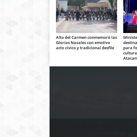
Alto del Carmen conmemoró las
Ministe
Glorias Navales con emotivo
destina
acto cívico y tradicional desfile
para fo
cultura
Ataca