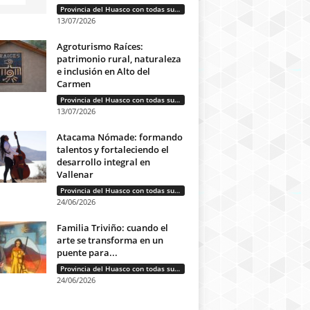
Provincia del Huasco con todas sus letras: Historias que unen cultura, diversidad e identidad
13/07/2026
Agroturismo Raíces:
patrimonio rural, naturaleza
e inclusión en Alto del
Carmen
Provincia del Huasco con todas sus letras: Historias que unen cultura, diversidad e identidad
13/07/2026
Atacama Nómade: formando
talentos y fortaleciendo el
desarrollo integral en
Vallenar
Provincia del Huasco con todas sus letras: Historias que unen cultura, diversidad e identidad
24/06/2026
Familia Triviño: cuando el
arte se transforma en un
puente para...
Provincia del Huasco con todas sus letras: Historias que unen cultura, diversidad e identidad
24/06/2026