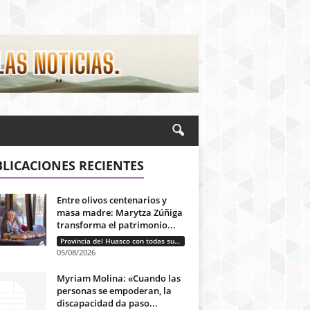
LICACIONES RECIENTES
Entre olivos centenarios y
masa madre: Marytza Zúñiga
transforma el patrimonio...
Provincia del Huasco con todas sus letras: Historias que unen cultura, diversidad e identidad
05/08/2026
Myriam Molina: «Cuando las
personas se empoderan, la
discapacidad da paso...