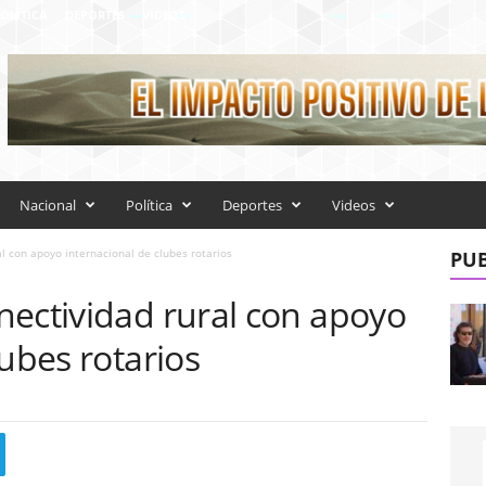
OLÍTICA
DEPORTES
VIDEOS
Nacional
Política
Deportes
Videos
l con apoyo internacional de clubes rotarios
PUB
nectividad rural con apoyo
lubes rotarios