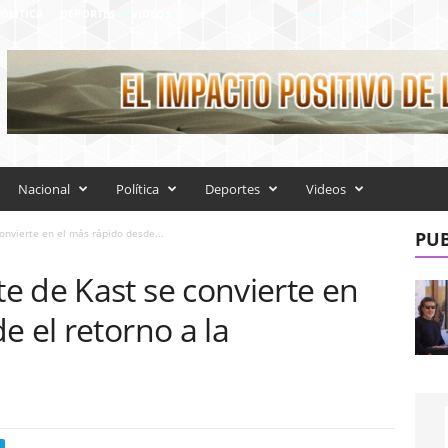
OLÍTICA
DEPORTES
VIDEOS
Nacional
Política
Deportes
Videos
onvierte en el más rápido desde...
PUB
e de Kast se convierte en
e el retorno a la