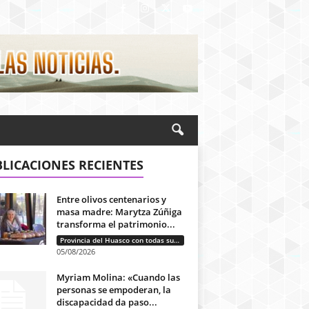
LICACIONES RECIENTES
Entre olivos centenarios y
masa madre: Marytza Zúñiga
transforma el patrimonio...
Provincia del Huasco con todas sus letras: Historias que unen cultura, diversidad e identidad
05/08/2026
Myriam Molina: «Cuando las
personas se empoderan, la
discapacidad da paso...