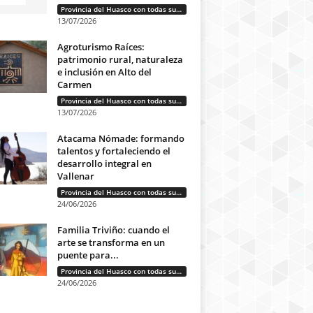
Provincia del Huasco con todas sus letras: Historias que unen cultura, diversidad e identidad
13/07/2026
Agroturismo Raíces:
patrimonio rural, naturaleza
e inclusión en Alto del
Carmen
Provincia del Huasco con todas sus letras: Historias que unen cultura, diversidad e identidad
13/07/2026
Atacama Nómade: formando
talentos y fortaleciendo el
desarrollo integral en
Vallenar
Provincia del Huasco con todas sus letras: Historias que unen cultura, diversidad e identidad
24/06/2026
Familia Triviño: cuando el
arte se transforma en un
puente para...
Provincia del Huasco con todas sus letras: Historias que unen cultura, diversidad e identidad
24/06/2026