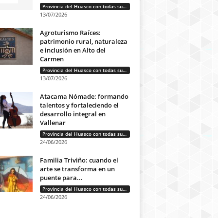
Provincia del Huasco con todas sus letras: Historias que unen cultura, diversidad e identidad
13/07/2026
Agroturismo Raíces:
patrimonio rural, naturaleza
e inclusión en Alto del
Carmen
Provincia del Huasco con todas sus letras: Historias que unen cultura, diversidad e identidad
13/07/2026
Atacama Nómade: formando
talentos y fortaleciendo el
desarrollo integral en
Vallenar
Provincia del Huasco con todas sus letras: Historias que unen cultura, diversidad e identidad
24/06/2026
Familia Triviño: cuando el
arte se transforma en un
puente para...
Provincia del Huasco con todas sus letras: Historias que unen cultura, diversidad e identidad
24/06/2026