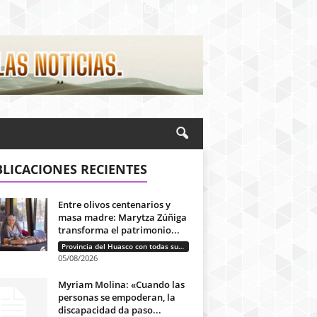
LICACIONES RECIENTES
Entre olivos centenarios y
masa madre: Marytza Zúñiga
transforma el patrimonio...
Provincia del Huasco con todas sus letras: Historias que unen cultura, diversidad e identidad
05/08/2026
Myriam Molina: «Cuando las
personas se empoderan, la
discapacidad da paso...