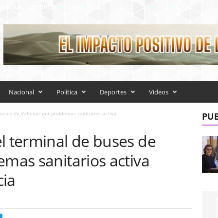
OLÍTICA
DEPORTES
VIDEOS
Nacional
Política
Deportes
Videos
buses de Vallenar por problemas sanitarios activa...
PUB
l terminal de buses de
emas sanitarios activa
cia