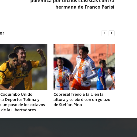
polémica por dichos clasistas contra
hermana de Franco Parisi
or
 Coquimbo Unido
Cobresal frenó a la U en la
 a Deportes Tolima y
altura y celebró con un golazo
 un paso de los octavos
de Steffan Pino
l de la Libertadores