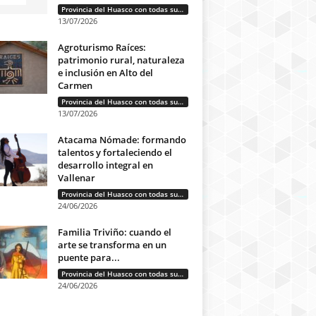
Provincia del Huasco con todas sus letras: Historias que unen cultura, diversidad e identidad
13/07/2026
Agroturismo Raíces:
patrimonio rural, naturaleza
e inclusión en Alto del
Carmen
Provincia del Huasco con todas sus letras: Historias que unen cultura, diversidad e identidad
13/07/2026
Atacama Nómade: formando
talentos y fortaleciendo el
desarrollo integral en
Vallenar
Provincia del Huasco con todas sus letras: Historias que unen cultura, diversidad e identidad
24/06/2026
Familia Triviño: cuando el
arte se transforma en un
puente para...
Provincia del Huasco con todas sus letras: Historias que unen cultura, diversidad e identidad
24/06/2026