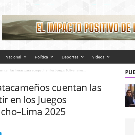
OLÍTICA
DEPORTES
VIDEOS
Nacional
Política
Deportes
Videos
entan las horas para competir en los Juegos Bolivarianos...
PUB
 atacameños cuentan las
r en los Juegos
ucho–Lima 2025