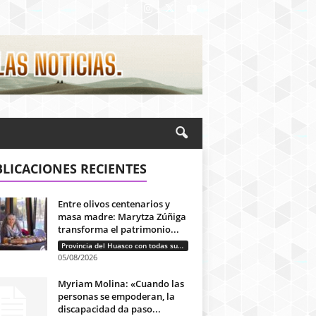
LICACIONES RECIENTES
Entre olivos centenarios y
masa madre: Marytza Zúñiga
transforma el patrimonio...
Provincia del Huasco con todas sus letras: Historias que unen cultura, diversidad e identidad
05/08/2026
Myriam Molina: «Cuando las
personas se empoderan, la
discapacidad da paso...