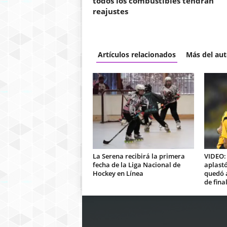
todos los combustibles tendrán
reajustes
Artículos relacionados
Más del aut
La Serena recibirá la primera
VIDEO:
fecha de la Liga Nacional de
aplastó
Hockey en Línea
quedó a
de fina