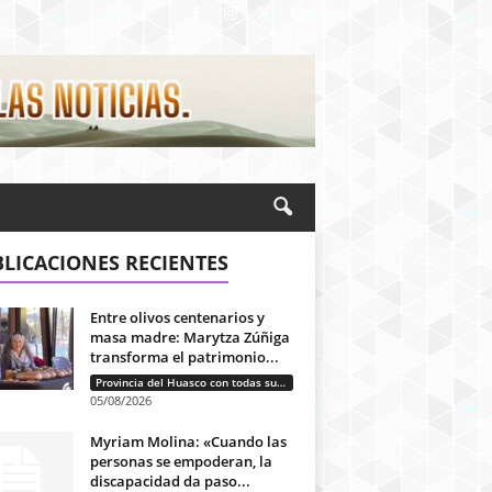
LICACIONES RECIENTES
Entre olivos centenarios y
masa madre: Marytza Zúñiga
transforma el patrimonio...
Provincia del Huasco con todas sus letras: Historias que unen cultura, diversidad e identidad
05/08/2026
Myriam Molina: «Cuando las
personas se empoderan, la
discapacidad da paso...