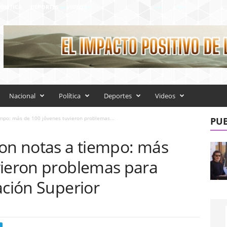
OLÍTICA
DEPORTES
VIDEOS
Nacional
Política
Deportes
Videos
empo: más de 100 jóvenes tuvieron problemas...
PUB
ron notas a tiempo: más
vieron problemas para
ación Superior