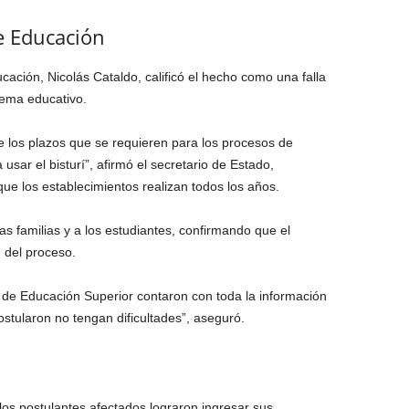
e Educación
cación, Nicolás Cataldo, calificó el hecho como una falla
tema educativo.
e los plazos que se requieren para los procesos de
ar el bisturí”, afirmó el secretario de Estado,
ue los establecimientos realizan todos los años.
las familias y a los estudiantes, confirmando que el
 del proceso.
es de Educación Superior contaron con toda la información
stularon no tengan dificultades”, aseguró.
 los postulantes afectados lograron ingresar sus