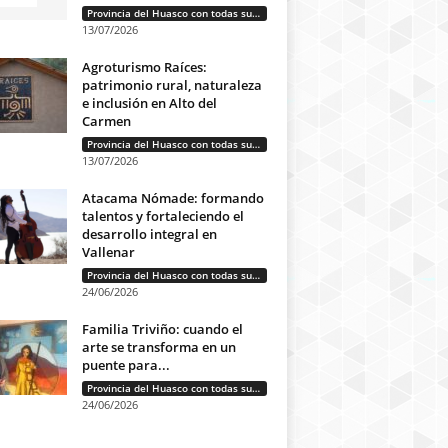
Provincia del Huasco con todas sus letras: Historias que unen cultura, diversidad e identidad
13/07/2026
Agroturismo Raíces:
patrimonio rural, naturaleza
e inclusión en Alto del
Carmen
Provincia del Huasco con todas sus letras: Historias que unen cultura, diversidad e identidad
13/07/2026
Atacama Nómade: formando
talentos y fortaleciendo el
desarrollo integral en
Vallenar
Provincia del Huasco con todas sus letras: Historias que unen cultura, diversidad e identidad
24/06/2026
Familia Triviño: cuando el
arte se transforma en un
puente para...
Provincia del Huasco con todas sus letras: Historias que unen cultura, diversidad e identidad
24/06/2026