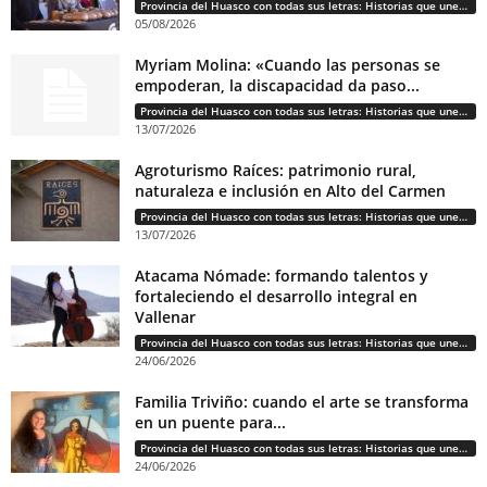
Provincia del Huasco con todas sus letras: Historias que unen cultura, diversidad e identidad
05/08/2026
Myriam Molina: «Cuando las personas se
empoderan, la discapacidad da paso...
Provincia del Huasco con todas sus letras: Historias que unen cultura, diversidad e identidad
13/07/2026
Agroturismo Raíces: patrimonio rural,
naturaleza e inclusión en Alto del Carmen
Provincia del Huasco con todas sus letras: Historias que unen cultura, diversidad e identidad
13/07/2026
Atacama Nómade: formando talentos y
fortaleciendo el desarrollo integral en
Vallenar
Provincia del Huasco con todas sus letras: Historias que unen cultura, diversidad e identidad
24/06/2026
Familia Triviño: cuando el arte se transforma
en un puente para...
Provincia del Huasco con todas sus letras: Historias que unen cultura, diversidad e identidad
24/06/2026