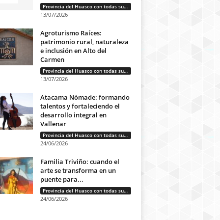
Provincia del Huasco con todas sus letras: Historias que unen cultura, diversidad e identidad
13/07/2026
Agroturismo Raíces:
patrimonio rural, naturaleza
e inclusión en Alto del
Carmen
Provincia del Huasco con todas sus letras: Historias que unen cultura, diversidad e identidad
13/07/2026
Atacama Nómade: formando
talentos y fortaleciendo el
desarrollo integral en
Vallenar
Provincia del Huasco con todas sus letras: Historias que unen cultura, diversidad e identidad
24/06/2026
Familia Triviño: cuando el
arte se transforma en un
puente para...
Provincia del Huasco con todas sus letras: Historias que unen cultura, diversidad e identidad
24/06/2026