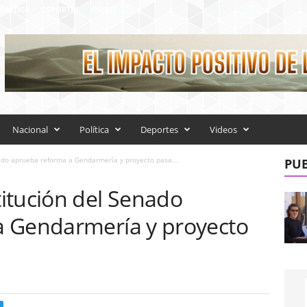
OLÍTICA
DEPORTES
VIDEOS
Nacional
Política
Deportes
Videos
ado aprueba reforma a Gendarmería y proyecto pasa...
PUB
itución del Senado
a Gendarmería y proyecto