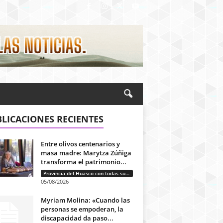
LICACIONES RECIENTES
Entre olivos centenarios y
masa madre: Marytza Zúñiga
transforma el patrimonio...
Provincia del Huasco con todas sus letras: Historias que unen cultura, diversidad e identidad
05/08/2026
Myriam Molina: «Cuando las
personas se empoderan, la
discapacidad da paso...