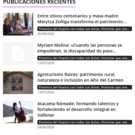
PUBLICACIONES RECIENTES
Entre olivos centenarios y masa madre:
Marytza Zúñiga transforma el patrimonio...
Provincia del Huasco con todas sus letras: Historias que unen cultura, diversidad e identidad
05/08/2026
Myriam Molina: «Cuando las personas se
empoderan, la discapacidad da paso...
Provincia del Huasco con todas sus letras: Historias que unen cultura, diversidad e identidad
13/07/2026
Agroturismo Raíces: patrimonio rural,
naturaleza e inclusión en Alto del Carmen
Provincia del Huasco con todas sus letras: Historias que unen cultura, diversidad e identidad
13/07/2026
Atacama Nómade: formando talentos y
fortaleciendo el desarrollo integral en
Vallenar
Provincia del Huasco con todas sus letras: Historias que unen cultura, diversidad e identidad
24/06/2026