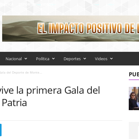
OLÍTICA
DEPORTES
VIDEOS
Nacional
Política
Deportes
Videos
Gala del Deporte de Monte...
PUB
vive la primera Gala del
Patria