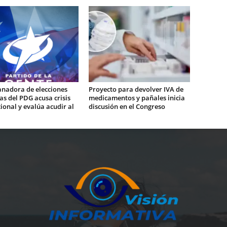
anadora de elecciones
Proyecto para devolver IVA de
s del PDG acusa crisis
medicamentos y pañales inicia
cional y evalúa acudir al
discusión en el Congreso