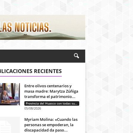
LICACIONES RECIENTES
Entre olivos centenarios y
masa madre: Marytza Zúñiga
transforma el patrimonio...
Provincia del Huasco con todas sus letras: Historias que unen cultura, diversidad e identidad
05/08/2026
Myriam Molina: «Cuando las
personas se empoderan, la
discapacidad da paso...