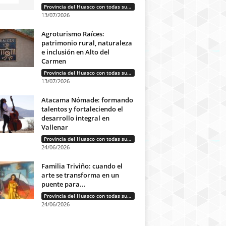
Provincia del Huasco con todas sus letras: Historias que unen cultura, diversidad e identidad
13/07/2026
Agroturismo Raíces:
patrimonio rural, naturaleza
e inclusión en Alto del
Carmen
Provincia del Huasco con todas sus letras: Historias que unen cultura, diversidad e identidad
13/07/2026
Atacama Nómade: formando
talentos y fortaleciendo el
desarrollo integral en
Vallenar
Provincia del Huasco con todas sus letras: Historias que unen cultura, diversidad e identidad
24/06/2026
Familia Triviño: cuando el
arte se transforma en un
puente para...
Provincia del Huasco con todas sus letras: Historias que unen cultura, diversidad e identidad
24/06/2026