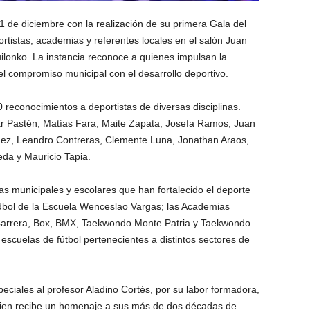
 1 de diciembre con la realización de su primera Gala del
tistas, academias y referentes locales en el salón Juan
uilonko. La instancia reconoce a quienes impulsan la
 el compromiso municipal con el desarrollo deportivo.
reconocimientos a deportistas de diversas disciplinas.
r Pastén, Matías Fara, Maite Zapata, Josefa Ramos, Juan
quez, Leandro Contreras, Clemente Luna, Jonathan Araos,
da y Mauricio Tapia.
s municipales y escolares que han fortalecido el deporte
ndbol de la Escuela Wenceslao Vargas; las Academias
 Carrera, Box, BMX, Taekwondo Monte Patria y Taekwondo
scuelas de fútbol pertenecientes a distintos sectores de
ciales al profesor Aladino Cortés, por su labor formadora,
quien recibe un homenaje a sus más de dos décadas de