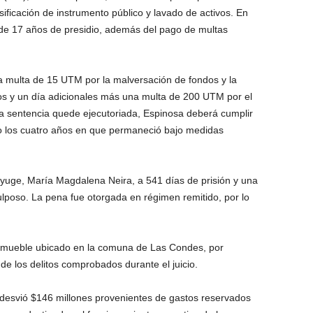
sificación de instrumento público y lavado de activos. En
a de 17 años de presidio, además del pago de multas
na multa de 15 UTM por la malversación de fondos y la
ños y un día adicionales más una multa de 200 UTM por el
la sentencia quede ejecutoriada, Espinosa deberá cumplir
do los cuatro años en que permaneció bajo medidas
uge, María Magdalena Neira, a 541 días de prisión y una
lposo. La pena fue otorgada en régimen remitido, por lo
 inmueble ubicado en la comuna de Las Condes, por
de los delitos comprobados durante el juicio.
 desvió $146 millones provenientes de gastos reservados