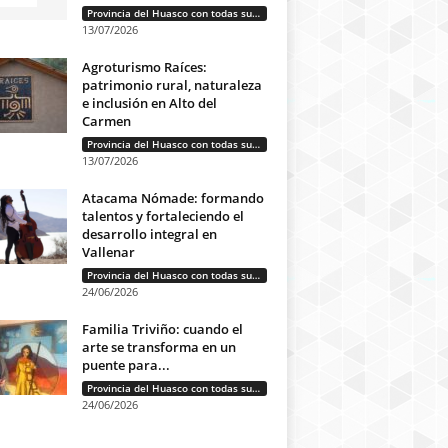
Provincia del Huasco con todas sus letras: Historias que unen cultura, diversidad e identidad
13/07/2026
Agroturismo Raíces:
patrimonio rural, naturaleza
e inclusión en Alto del
Carmen
Provincia del Huasco con todas sus letras: Historias que unen cultura, diversidad e identidad
13/07/2026
Atacama Nómade: formando
talentos y fortaleciendo el
desarrollo integral en
Vallenar
Provincia del Huasco con todas sus letras: Historias que unen cultura, diversidad e identidad
24/06/2026
Familia Triviño: cuando el
arte se transforma en un
puente para...
Provincia del Huasco con todas sus letras: Historias que unen cultura, diversidad e identidad
24/06/2026