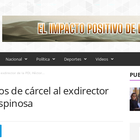
OLÍTICA
DEPORTES
VIDEOS
Nacional
Política
Deportes
Videos
xdirector de la PDI, Héctor...
PUB
 de cárcel al exdirector
Espinosa