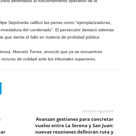
ursos destinados al funcionamiento operativo de la
 Felipe Sepúlveda calificó las penas como “ejemplarizadoras,
a investidura del condenado”. El persecutor destacó además
te que sienta el fallo en materia de probidad pública.
inosa, Marcelo Torres, anunció que ya se encuentran
 recurso de nulidad ante los tribunales superiores.
Artículo siguiente
n
Avanzan gestiones para concretar
vuelos entre La Serena y San Juan:
tar
nuevas reuniones definirán ruta y