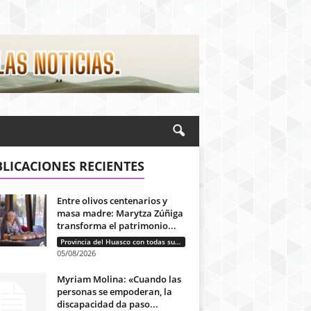
LICACIONES RECIENTES
Entre olivos centenarios y
masa madre: Marytza Zúñiga
transforma el patrimonio...
Provincia del Huasco con todas sus letras: Historias que unen cultura, diversidad e identidad
05/08/2026
Myriam Molina: «Cuando las
personas se empoderan, la
discapacidad da paso...