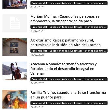
Provincia del Huasco con todas sus letras: Historias que unen cultura, diversidad e identidad
05/08/2026
Myriam Molina: «Cuando las personas se
empoderan, la discapacidad da paso...
Provincia del Huasco con todas sus letras: Historias que unen cultura, diversidad e identidad
13/07/2026
Agroturismo Raíces: patrimonio rural,
naturaleza e inclusión en Alto del Carmen
Provincia del Huasco con todas sus letras: Historias que unen cultura, diversidad e identidad
13/07/2026
Atacama Nómade: formando talentos y
fortaleciendo el desarrollo integral en
Vallenar
Provincia del Huasco con todas sus letras: Historias que unen cultura, diversidad e identidad
24/06/2026
Familia Triviño: cuando el arte se transforma
en un puente para...
Provincia del Huasco con todas sus letras: Historias que unen cultura, diversidad e identidad
24/06/2026