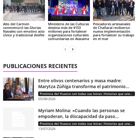
Alto del Carmen
Ministerio de las Culturas
Pescadores artesanales
conmemoró las Glorias
destina más de $153
de Chañaral recibieron
Navales con emotivo acto
millones para fortalecer
nueva implementación
cívico y tradicional desfile
organizaciones culturales
para fortalecer su trabajo
comunitarias en Atacama
en el mar
PUBLICACIONES RECIENTES
Entre olivos centenarios y masa madre:
Marytza Zúñiga transforma el patrimonio...
Provincia del Huasco con todas sus letras: Historias que unen cultura, diversidad e identidad
05/08/2026
Myriam Molina: «Cuando las personas se
empoderan, la discapacidad da paso...
Provincia del Huasco con todas sus letras: Historias que unen cultura, diversidad e identidad
13/07/2026