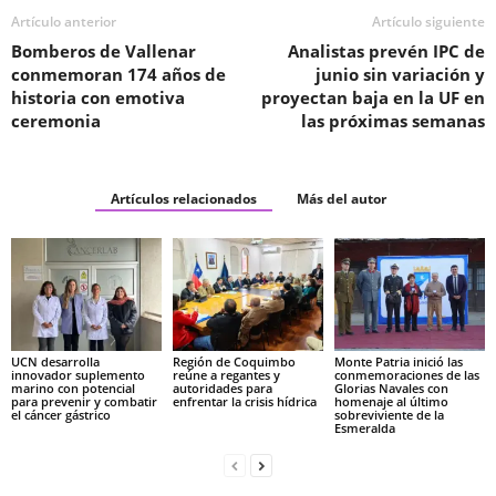
Artículo anterior
Artículo siguiente
Bomberos de Vallenar
Analistas prevén IPC de
conmemoran 174 años de
junio sin variación y
historia con emotiva
proyectan baja en la UF en
ceremonia
las próximas semanas
Artículos relacionados
Más del autor
UCN desarrolla
Región de Coquimbo
Monte Patria inició las
innovador suplemento
reúne a regantes y
conmemoraciones de las
marino con potencial
autoridades para
Glorias Navales con
para prevenir y combatir
enfrentar la crisis hídrica
homenaje al último
el cáncer gástrico
sobreviviente de la
Esmeralda