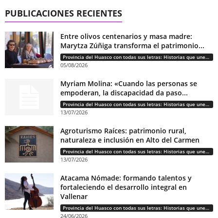
PUBLICACIONES RECIENTES
Entre olivos centenarios y masa madre:
Marytza Zúñiga transforma el patrimonio...
Provincia del Huasco con todas sus letras: Historias que unen cultura, diversidad e identidad
05/08/2026
Myriam Molina: «Cuando las personas se
empoderan, la discapacidad da paso...
Provincia del Huasco con todas sus letras: Historias que unen cultura, diversidad e identidad
13/07/2026
Agroturismo Raíces: patrimonio rural,
naturaleza e inclusión en Alto del Carmen
Provincia del Huasco con todas sus letras: Historias que unen cultura, diversidad e identidad
13/07/2026
Atacama Nómade: formando talentos y
fortaleciendo el desarrollo integral en
Vallenar
Provincia del Huasco con todas sus letras: Historias que unen cultura, diversidad e identidad
24/06/2026