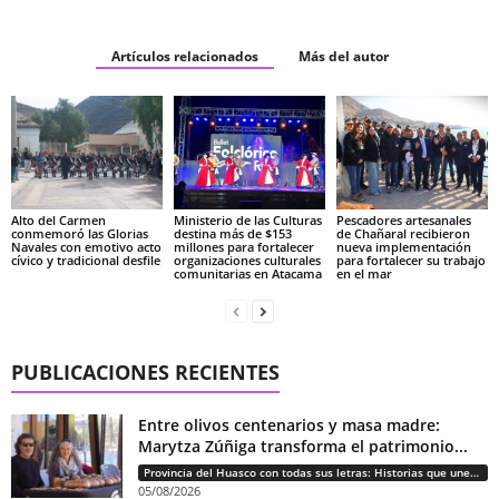
Artículos relacionados
Más del autor
Alto del Carmen
Ministerio de las Culturas
Pescadores artesanales
conmemoró las Glorias
destina más de $153
de Chañaral recibieron
Navales con emotivo acto
millones para fortalecer
nueva implementación
cívico y tradicional desfile
organizaciones culturales
para fortalecer su trabajo
comunitarias en Atacama
en el mar
PUBLICACIONES RECIENTES
Entre olivos centenarios y masa madre:
Marytza Zúñiga transforma el patrimonio...
Provincia del Huasco con todas sus letras: Historias que unen cultura, diversidad e identidad
05/08/2026