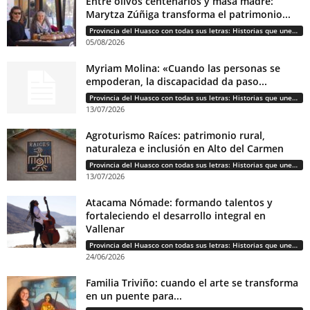
Entre olivos centenarios y masa madre:
Marytza Zúñiga transforma el patrimonio...
Provincia del Huasco con todas sus letras: Historias que unen cultura, diversidad e identidad
05/08/2026
Myriam Molina: «Cuando las personas se
empoderan, la discapacidad da paso...
Provincia del Huasco con todas sus letras: Historias que unen cultura, diversidad e identidad
13/07/2026
Agroturismo Raíces: patrimonio rural,
naturaleza e inclusión en Alto del Carmen
Provincia del Huasco con todas sus letras: Historias que unen cultura, diversidad e identidad
13/07/2026
Atacama Nómade: formando talentos y
fortaleciendo el desarrollo integral en
Vallenar
Provincia del Huasco con todas sus letras: Historias que unen cultura, diversidad e identidad
24/06/2026
Familia Triviño: cuando el arte se transforma
en un puente para...