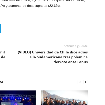
ó una tasa de 10,4%, 2,2 puntos más que el año anterior,
,1%) y aumento de desocupados (22,6%).
Artículo siguiente
mil
(VIDEO) Universidad de Chile dice adiós
 de
a la Sudamericana tras polémica
derrota ante Lanús
or