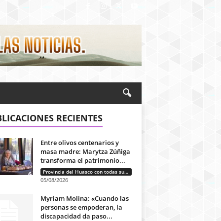
LICACIONES RECIENTES
Entre olivos centenarios y
masa madre: Marytza Zúñiga
transforma el patrimonio...
Provincia del Huasco con todas sus letras: Historias que unen cultura, diversidad e identidad
05/08/2026
Myriam Molina: «Cuando las
personas se empoderan, la
discapacidad da paso...