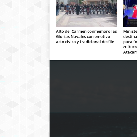
Alto del Carmen conmemoró las
Ministe
Glorias Navales con emotivo
destina
acto cívico y tradicional desfile
para fo
cultura
Ataca