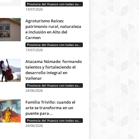
Provincia del Huasco con todas sus letras: Historias que unen cultura, diversidad e identidad
13/07/2026
Agroturismo Raíces:
patrimonio rural, naturaleza
e inclusión en Alto del
Carmen
Provincia del Huasco con todas sus letras: Historias que unen cultura, diversidad e identidad
13/07/2026
Atacama Nómade: formando
talentos y fortaleciendo el
desarrollo integral en
Vallenar
Provincia del Huasco con todas sus letras: Historias que unen cultura, diversidad e identidad
24/06/2026
Familia Triviño: cuando el
arte se transforma en un
puente para...
Provincia del Huasco con todas sus letras: Historias que unen cultura, diversidad e identidad
24/06/2026