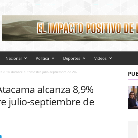
OLÍTICA
DEPORTES
VIDEOS
Nacional
Política
Deportes
Videos
 8,9% durante el trimestre julio-septiembre de 2025
PUB
Atacama alcanza 8,9%
re julio-septiembre de