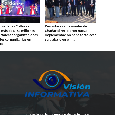
rio de las Culturas
Pescadores artesanales de
 más de $153 millones
Chañaral recibieron nueva
rtalecer organizaciones
implementación para fortalecer
les comunitarias en
su trabajo en el mar
ma
Conectando la información del norte chico