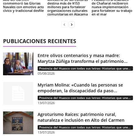
conmemoró las Glorias
destina más de $153
de Chañaral recibieron
Navales con emotivo acto
millones para fortalecer
nueva implementación
cívico y tradicional desfile
organizaciones culturales
para fortalecer su trabajo
comunitarias en Atacama
en el mar
PUBLICACIONES RECIENTES
Entre olivos centenarios y masa madre:
Marytza Zúñiga transforma el patrimonio...
Provincia del Huasco con todas sus letras: Historias que unen cultura, diversidad e identidad
05/08/2026
Myriam Molina: «Cuando las personas se
empoderan, la discapacidad da paso...
Provincia del Huasco con todas sus letras: Historias que unen cultura, diversidad e identidad
13/07/2026
Agroturismo Raíces: patrimonio rural,
naturaleza e inclusión en Alto del Carmen
Provincia del Huasco con todas sus letras: Historias que unen cultura, diversidad e identidad
13/07/2026