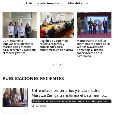
Artículos relacionados
Más del autor
UCN desarrolla
Región de Coquimbo
Monte Patria inició las
innovador suplemento
reúne a regantes y
conmemoraciones de las
marino con potencial
autoridades para
Glorias Navales con
para prevenir y combatir
enfrentar la crisis hídrica
homenaje al último
el cáncer gástrico
sobreviviente de la
Esmeralda
PUBLICACIONES RECIENTES
Entre olivos centenarios y masa madre:
Marytza Zúñiga transforma el patrimonio...
Provincia del Huasco con todas sus letras: Historias que unen cultura, diversidad e identidad
05/08/2026