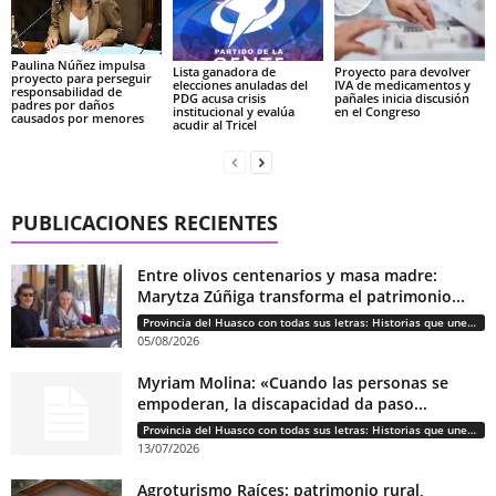
Paulina Núñez impulsa
Lista ganadora de
Proyecto para devolver
proyecto para perseguir
elecciones anuladas del
IVA de medicamentos y
responsabilidad de
PDG acusa crisis
pañales inicia discusión
padres por daños
institucional y evalúa
en el Congreso
causados por menores
acudir al Tricel
PUBLICACIONES RECIENTES
Entre olivos centenarios y masa madre:
Marytza Zúñiga transforma el patrimonio...
Provincia del Huasco con todas sus letras: Historias que unen cultura, diversidad e identidad
05/08/2026
Myriam Molina: «Cuando las personas se
empoderan, la discapacidad da paso...
Provincia del Huasco con todas sus letras: Historias que unen cultura, diversidad e identidad
13/07/2026
Agroturismo Raíces: patrimonio rural,