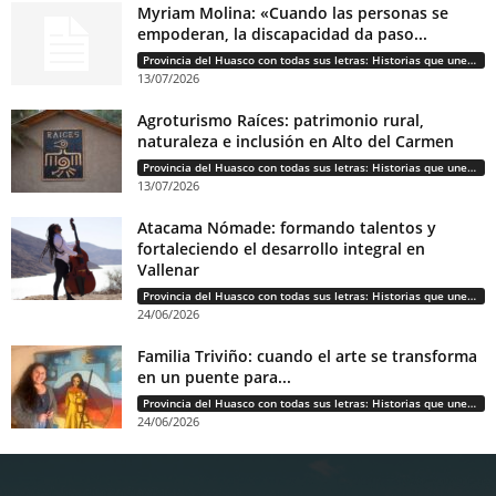
Myriam Molina: «Cuando las personas se
empoderan, la discapacidad da paso...
Provincia del Huasco con todas sus letras: Historias que unen cultura, diversidad e identidad
13/07/2026
Agroturismo Raíces: patrimonio rural,
naturaleza e inclusión en Alto del Carmen
Provincia del Huasco con todas sus letras: Historias que unen cultura, diversidad e identidad
13/07/2026
Atacama Nómade: formando talentos y
fortaleciendo el desarrollo integral en
Vallenar
Provincia del Huasco con todas sus letras: Historias que unen cultura, diversidad e identidad
24/06/2026
Familia Triviño: cuando el arte se transforma
en un puente para...
Provincia del Huasco con todas sus letras: Historias que unen cultura, diversidad e identidad
24/06/2026