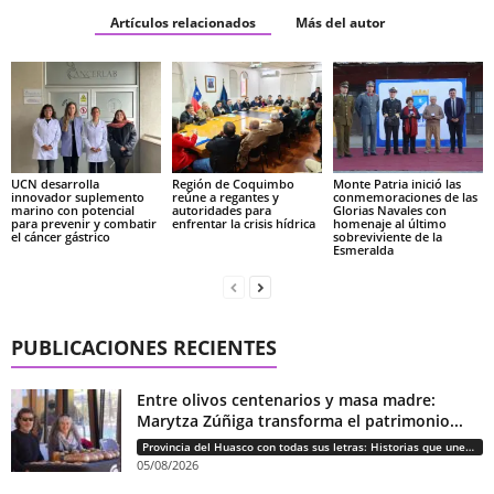
Artículos relacionados
Más del autor
UCN desarrolla
Región de Coquimbo
Monte Patria inició las
innovador suplemento
reúne a regantes y
conmemoraciones de las
marino con potencial
autoridades para
Glorias Navales con
para prevenir y combatir
enfrentar la crisis hídrica
homenaje al último
el cáncer gástrico
sobreviviente de la
Esmeralda
PUBLICACIONES RECIENTES
Entre olivos centenarios y masa madre:
Marytza Zúñiga transforma el patrimonio...
Provincia del Huasco con todas sus letras: Historias que unen cultura, diversidad e identidad
05/08/2026