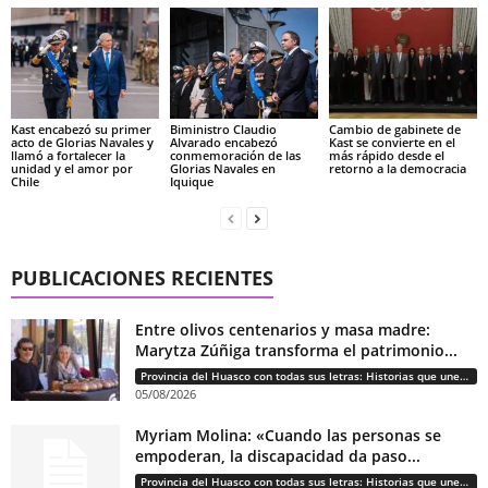
Kast encabezó su primer
Biministro Claudio
Cambio de gabinete de
acto de Glorias Navales y
Alvarado encabezó
Kast se convierte en el
llamó a fortalecer la
conmemoración de las
más rápido desde el
unidad y el amor por
Glorias Navales en
retorno a la democracia
Chile
Iquique
PUBLICACIONES RECIENTES
Entre olivos centenarios y masa madre:
Marytza Zúñiga transforma el patrimonio...
Provincia del Huasco con todas sus letras: Historias que unen cultura, diversidad e identidad
05/08/2026
Myriam Molina: «Cuando las personas se
empoderan, la discapacidad da paso...
Provincia del Huasco con todas sus letras: Historias que unen cultura, diversidad e identidad