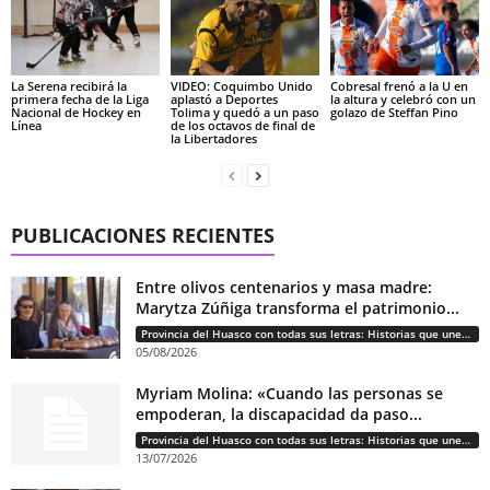
La Serena recibirá la
VIDEO: Coquimbo Unido
Cobresal frenó a la U en
primera fecha de la Liga
aplastó a Deportes
la altura y celebró con un
Nacional de Hockey en
Tolima y quedó a un paso
golazo de Steffan Pino
Línea
de los octavos de final de
la Libertadores
PUBLICACIONES RECIENTES
Entre olivos centenarios y masa madre:
Marytza Zúñiga transforma el patrimonio...
Provincia del Huasco con todas sus letras: Historias que unen cultura, diversidad e identidad
05/08/2026
Myriam Molina: «Cuando las personas se
empoderan, la discapacidad da paso...
Provincia del Huasco con todas sus letras: Historias que unen cultura, diversidad e identidad
13/07/2026