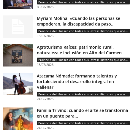
Provincia del Huasco con todas sus letras: Historias que unen cultura, diversidad e identidad
05/08/2026
Myriam Molina: «Cuando las personas se
empoderan, la discapacidad da paso...
Provincia del Huasco con todas sus letras: Historias que unen cultura, diversidad e identidad
13/07/2026
Agroturismo Raíces: patrimonio rural,
naturaleza e inclusión en Alto del Carmen
Provincia del Huasco con todas sus letras: Historias que unen cultura, diversidad e identidad
13/07/2026
Atacama Nómade: formando talentos y
fortaleciendo el desarrollo integral en
Vallenar
Provincia del Huasco con todas sus letras: Historias que unen cultura, diversidad e identidad
24/06/2026
Familia Triviño: cuando el arte se transforma
en un puente para...
Provincia del Huasco con todas sus letras: Historias que unen cultura, diversidad e identidad
24/06/2026