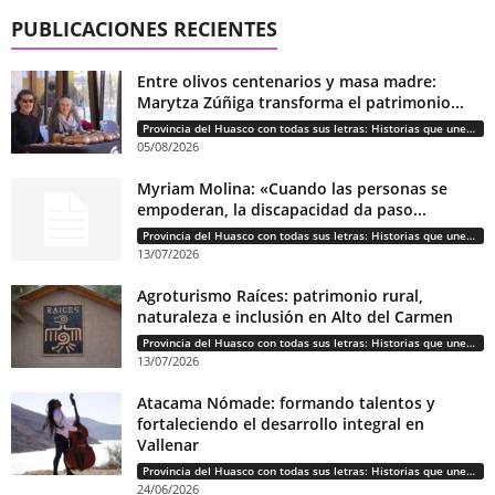
PUBLICACIONES RECIENTES
Entre olivos centenarios y masa madre:
Marytza Zúñiga transforma el patrimonio...
Provincia del Huasco con todas sus letras: Historias que unen cultura, diversidad e identidad
05/08/2026
Myriam Molina: «Cuando las personas se
empoderan, la discapacidad da paso...
Provincia del Huasco con todas sus letras: Historias que unen cultura, diversidad e identidad
13/07/2026
Agroturismo Raíces: patrimonio rural,
naturaleza e inclusión en Alto del Carmen
Provincia del Huasco con todas sus letras: Historias que unen cultura, diversidad e identidad
13/07/2026
Atacama Nómade: formando talentos y
fortaleciendo el desarrollo integral en
Vallenar
Provincia del Huasco con todas sus letras: Historias que unen cultura, diversidad e identidad
24/06/2026