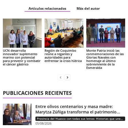
Artículos relacionados
Más del autor
UCN desarrolla
Región de Coquimbo
Monte Patria inició las
innovador suplemento
reúne a regantes y
conmemoraciones de las
marino con potencial
autoridades para
Glorias Navales con
para prevenir y combatir
enfrentar la crisis hídrica
homenaje al último
el cáncer gástrico
sobreviviente de la
Esmeralda
PUBLICACIONES RECIENTES
Entre olivos centenarios y masa madre:
Marytza Zúñiga transforma el patrimonio...
Provincia del Huasco con todas sus letras: Historias que unen cultura, diversidad e identidad
05/08/2026