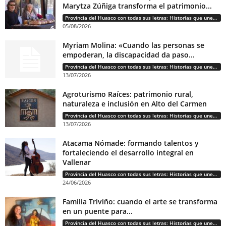
Marytza Zúñiga transforma el patrimonio...
Provincia del Huasco con todas sus letras: Historias que unen cultura, diversidad e identidad
05/08/2026
Myriam Molina: «Cuando las personas se
empoderan, la discapacidad da paso...
Provincia del Huasco con todas sus letras: Historias que unen cultura, diversidad e identidad
13/07/2026
Agroturismo Raíces: patrimonio rural,
naturaleza e inclusión en Alto del Carmen
Provincia del Huasco con todas sus letras: Historias que unen cultura, diversidad e identidad
13/07/2026
Atacama Nómade: formando talentos y
fortaleciendo el desarrollo integral en
Vallenar
Provincia del Huasco con todas sus letras: Historias que unen cultura, diversidad e identidad
24/06/2026
Familia Triviño: cuando el arte se transforma
en un puente para...
Provincia del Huasco con todas sus letras: Historias que unen cultura, diversidad e identidad