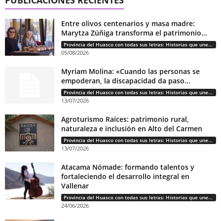
PUBLICACIONES RECIENTES
Entre olivos centenarios y masa madre:
Marytza Zúñiga transforma el patrimonio...
Provincia del Huasco con todas sus letras: Historias que unen cultura, diversidad e identidad
05/08/2026
Myriam Molina: «Cuando las personas se
empoderan, la discapacidad da paso...
Provincia del Huasco con todas sus letras: Historias que unen cultura, diversidad e identidad
13/07/2026
Agroturismo Raíces: patrimonio rural,
naturaleza e inclusión en Alto del Carmen
Provincia del Huasco con todas sus letras: Historias que unen cultura, diversidad e identidad
13/07/2026
Atacama Nómade: formando talentos y
fortaleciendo el desarrollo integral en
Vallenar
Provincia del Huasco con todas sus letras: Historias que unen cultura, diversidad e identidad
24/06/2026