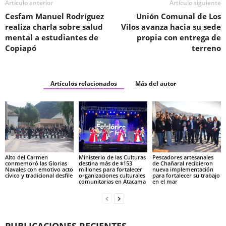
Artículo anterior
Artículo siguiente
Cesfam Manuel Rodríguez
Unión Comunal de Los
realiza charla sobre salud
Vilos avanza hacia su sede
mental a estudiantes de
propia con entrega de
Copiapó
terreno
Artículos relacionados
Más del autor
Alto del Carmen
Ministerio de las Culturas
Pescadores artesanales
conmemoró las Glorias
destina más de $153
de Chañaral recibieron
Navales con emotivo acto
millones para fortalecer
nueva implementación
cívico y tradicional desfile
organizaciones culturales
para fortalecer su trabajo
comunitarias en Atacama
en el mar