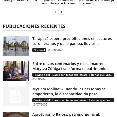
comunitarias en Atacama
en el mar
PUBLICACIONES RECIENTES
Tarapacá espera precipitaciones en sectores
cordilleranos y de la pampa: lluvias...
Nacional
09/08/2026
Entre olivos centenarios y masa madre:
Marytza Zúñiga transforma el patrimonio...
Provincia del Huasco con todas sus letras: Historias que unen cultura, diversidad e identidad
05/08/2026
Myriam Molina: «Cuando las personas se
empoderan, la discapacidad da paso...
Provincia del Huasco con todas sus letras: Historias que unen cultura, diversidad e identidad
13/07/2026
Agroturismo Raíces: patrimonio rural,