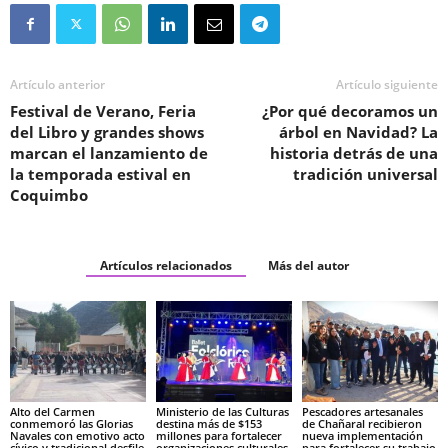
Artículo anterior
Artículo siguiente
Festival de Verano, Feria
¿Por qué decoramos un
del Libro y grandes shows
árbol en Navidad? La
marcan el lanzamiento de
historia detrás de una
la temporada estival en
tradición universal
Coquimbo
Artículos relacionados
Más del autor
Alto del Carmen
Ministerio de las Culturas
Pescadores artesanales
conmemoró las Glorias
destina más de $153
de Chañaral recibieron
Navales con emotivo acto
millones para fortalecer
nueva implementación
cívico y tradicional desfile
organizaciones culturales
para fortalecer su trabajo