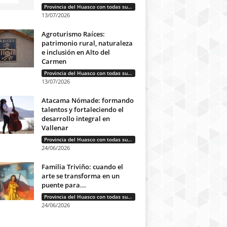
Provincia del Huasco con todas sus letras: Historias que unen cultura, diversidad e identidad
13/07/2026
Agroturismo Raíces:
patrimonio rural, naturaleza
e inclusión en Alto del
Carmen
Provincia del Huasco con todas sus letras: Historias que unen cultura, diversidad e identidad
13/07/2026
Atacama Nómade: formando
talentos y fortaleciendo el
desarrollo integral en
Vallenar
Provincia del Huasco con todas sus letras: Historias que unen cultura, diversidad e identidad
24/06/2026
Familia Triviño: cuando el
arte se transforma en un
puente para...
Provincia del Huasco con todas sus letras: Historias que unen cultura, diversidad e identidad
24/06/2026