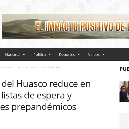
OLÍTICA
DEPORTES
VIDEOS
Nacional
Política
Deportes
Videos
duce en forma histórica las listas de espera...
PUB
l del Huasco reduce en
 listas de espera y
res prepandémicos