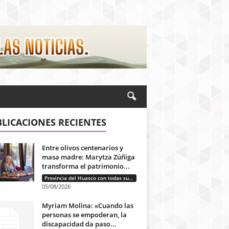
LICACIONES RECIENTES
Entre olivos centenarios y
masa madre: Marytza Zúñiga
transforma el patrimonio...
Provincia del Huasco con todas sus letras: Historias que unen cultura, diversidad e identidad
05/08/2026
Myriam Molina: «Cuando las
personas se empoderan, la
discapacidad da paso...