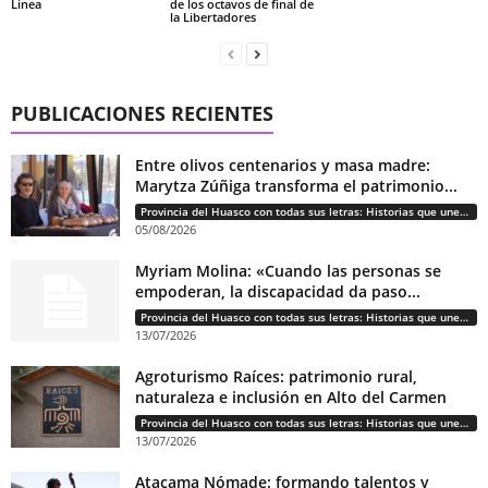
Línea
de los octavos de final de
la Libertadores
PUBLICACIONES RECIENTES
Entre olivos centenarios y masa madre:
Marytza Zúñiga transforma el patrimonio...
Provincia del Huasco con todas sus letras: Historias que unen cultura, diversidad e identidad
05/08/2026
Myriam Molina: «Cuando las personas se
empoderan, la discapacidad da paso...
Provincia del Huasco con todas sus letras: Historias que unen cultura, diversidad e identidad
13/07/2026
Agroturismo Raíces: patrimonio rural,
naturaleza e inclusión en Alto del Carmen
Provincia del Huasco con todas sus letras: Historias que unen cultura, diversidad e identidad
13/07/2026
Atacama Nómade: formando talentos y