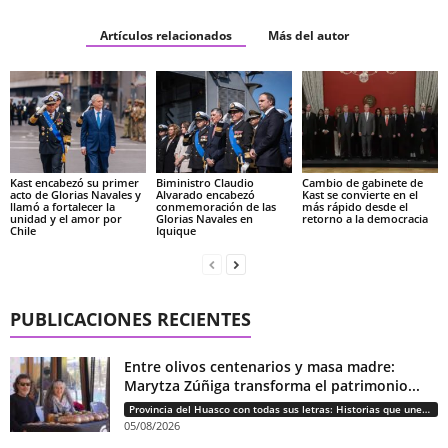
Artículos relacionados
Más del autor
Kast encabezó su primer
Biministro Claudio
Cambio de gabinete de
acto de Glorias Navales y
Alvarado encabezó
Kast se convierte en el
llamó a fortalecer la
conmemoración de las
más rápido desde el
unidad y el amor por
Glorias Navales en
retorno a la democracia
Chile
Iquique
PUBLICACIONES RECIENTES
Entre olivos centenarios y masa madre:
Marytza Zúñiga transforma el patrimonio...
Provincia del Huasco con todas sus letras: Historias que unen cultura, diversidad e identidad
05/08/2026