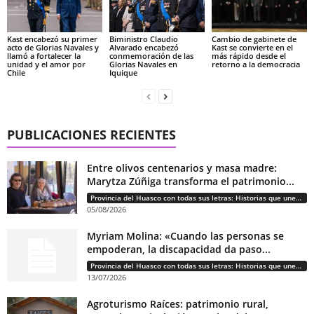
Kast encabezó su primer
Biministro Claudio
Cambio de gabinete de
acto de Glorias Navales y
Alvarado encabezó
Kast se convierte en el
llamó a fortalecer la
conmemoración de las
más rápido desde el
unidad y el amor por
Glorias Navales en
retorno a la democracia
Chile
Iquique
PUBLICACIONES RECIENTES
Entre olivos centenarios y masa madre:
Marytza Zúñiga transforma el patrimonio...
Provincia del Huasco con todas sus letras: Historias que unen cultura, diversidad e identidad
05/08/2026
Myriam Molina: «Cuando las personas se
empoderan, la discapacidad da paso...
Provincia del Huasco con todas sus letras: Historias que unen cultura, diversidad e identidad
13/07/2026
Agroturismo Raíces: patrimonio rural,